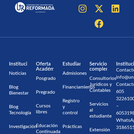
Institucional
Oferta
Estudiantes
Servicios
Instituc
Académica
complementarios
Contact
Noticias
Admisiones
info@un
Posgrado
Consultorios
Jurídicos y
Contact
Blog
Financiamiento
Contables
605
Pregrado
Bienestar
322610
Registro
Servicios
Cursos
–
Blog
y
al
libres
Tecnología
control
605319
estudiante
WhatsA
Educación
Investigación
Prácticas
318651
Extensión
Continuada