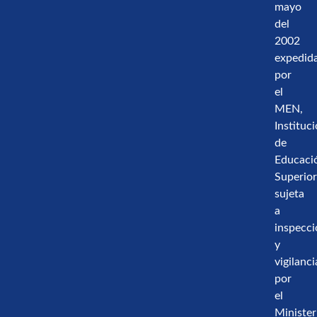
mayo
del
2002
expedid
por
el
MEN,
Instituc
de
Educaci
Superio
sujeta
a
inspecc
y
vigilanci
por
el
Minister